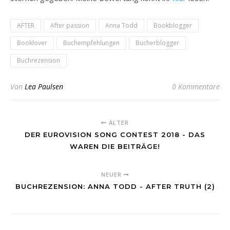
AFTER
After passion
Anna Todd
Bookblogger
Booklover
Buchempfehlungen
Bücherblogger
Buchrezension
Von
Lea Paulsen
0 Kommentare
ÄLTER
DER EUROVISION SONG CONTEST 2018 - DAS
WAREN DIE BEITRÄGE!
NEUER
BUCHREZENSION: ANNA TODD - AFTER TRUTH (2)