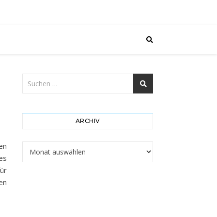
ARCHIV
en
Archiv
es
ür
en