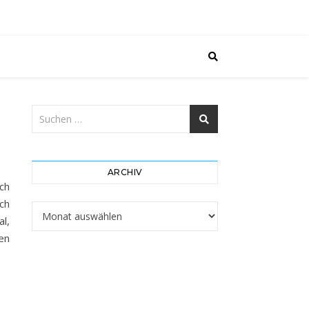
ARCHIV
ch
ch
Archiv
l,
ten